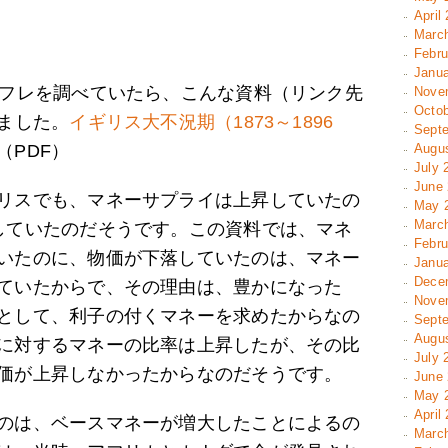
April
March
Febru
Janua
デフレを調べていたら、こんな資料（リンク先
Novem
Octob
けました。
イギリス大不況期（1873～1896
Septe
（PDF）
Augus
July 
June 
リスでも、マネーサプライは上昇していたの
May 2
March
していたのだそうです。この資料では、マネ
Febru
いたのに、物価が下落していたのは、マネー
Janua
Decem
ていたからで、その理由は、豊かになった
Novem
として、利子の付くマネーを求めたからなの
Septe
Augus
に対するマネーの比率は上昇したが、その比
July 
価が上昇しなかったからなのだそうです。
June 
May 2
April 
のは、ベースマネーが増大したことによるの
March