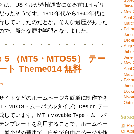
Septe
とは、USドルが基軸通貨になる前はイギリ
June 
May 2
ったそうです。1910年代から1940年代に
April
行していったのだとか。そんな遍歴があった
March
Febru
ので、新たな歴史学習となりました。
Janua
Decem
Augus
July 
pe 5 （MT5・MTOS5） テー
June 
May 2
 Theme014 無料
April
March
Febru
es
Janua
Decem
サイトなどのホームページを簡単に制作でき
Novem
Octob
e（MT・MTOS・ムーバブルタイプ）Design テー
ています。MT（Movable Type・ムーバ
Subsc
テンプレートを利用することで、ホームペー
RSS
Ato
、最小限の費用で、自分で自由にページを作