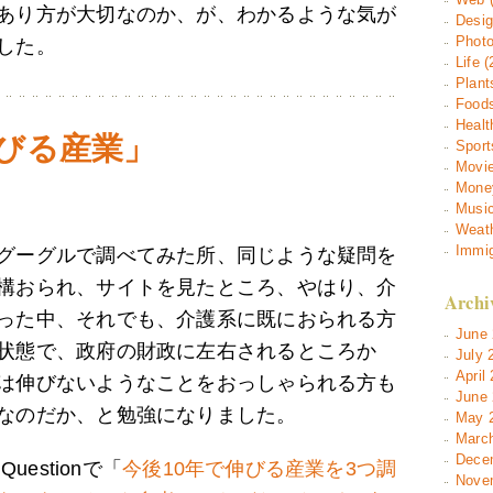
あり方が大切なのか、が、わかるような気が
Desig
Photo
した。
Life (
Plant
Foods
Healt
びる産業」
Sport
Movie
Money
Music
Weath
Immig
グーグルで調べてみた所、同じような疑問を
構おられ、サイトを見たところ、やはり、介
Archi
った中、それでも、介護系に既におられる方
June 
状態で、政府の財政に左右されるところか
July 
April
は伸びないようなことをおっしゃられる方も
June 
なのだか、と勉強になりました。
May 2
March
Decem
uestionで「
今後10年で伸びる産業を3つ調
Novem