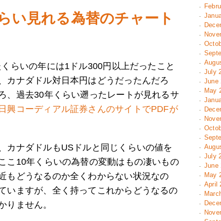
Febru
くらい見れる為替のチャート
Janua
Decem
Novem
Octob
Septe
Augus
くらいの年には1ドル300円以上だったこと
July 
、カナダドル対日本円はどうだったんだろ
June 
May 2
ろ、過去30年くらい遡ったレートが見れるサ
Janua
日興コーディアル証券さんのサイトでPDFが
Decem
Novem
Octob
Septe
、カナダドルもUSドルと同じくらいの値を
Augus
July 
ここ10年くらいの為替の変動はもの凄いもの
June 
近もどうなるのか全くわからない状況なの
May 2
April
ていますが、全く持ってこれからどうなるの
March
Decem
かりません。
Novem