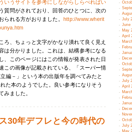
ういうサイトを参考にしながらしらべればい
Octob
Septe
う質問がされており、回答のひとつに、次の
Augus
おられる方がおりました。
http://www.wherit
July 
June 
bunya.htm
May 2
April
ころ、ちょっと文字がかなり潰れて良く見え
March
Febru
容は分かりました。これは、結構参考になる
Janua
Decem
し、このページにはこの情報が発表された日
Octob
速この画像が記載されている、「スーパー情
Septe
Augus
独立編－」という本の出版年を調べてみたと
July 
行された本のようでした。良い参考になりそう
April
March
てみました。
Febru
Janua
Decem
Novem
リス30年デフレと今の時代の
Octob
July 
May 2