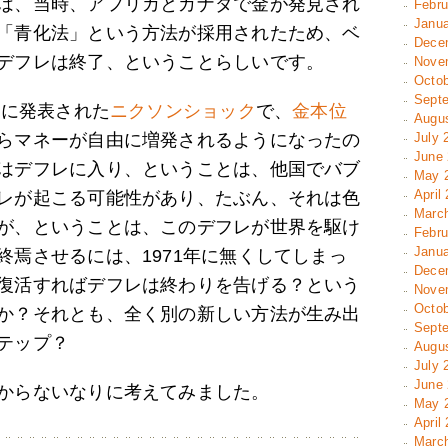
は、当時、アフリカとカナダで金が発見され
Febru
Janua
「青化法」という方法が採用されたため、ベ
Decem
デフレは終了、ということらしいです。
Novem
Octob
Septe
年に発表された
ニクソンショック
で、
金本位
Augus
らマネーが自由に増発されるようになったの
July 
June 
はデフレに入り、ということは、他国でバブ
May 2
April
レが起こる可能性があり、たぶん、それは色
March
が、ということは、このデフレが世界を駆け
Febru
Janua
終焉させるには、1971年に無くしてしまっ
Decem
復活すればデフレは終わりを告げる？という
Novem
Octob
か？それとも、全く別の新しい方法が生み出
Septe
テップ？
Augus
July 
June 
からないなりに考えてみました。
May 2
April
March