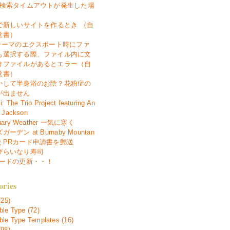
で検索タイムアウトが発生した場
7で新しいサイトを作るとき （自
覚書）
 テーマのエクスポート時にファ
も選択する際、ファイル内に文
けファイルがあるとエラー（自
覚書）
かして半身浴のお陰？花粉症の
が出ません
i: The Trio Project featuring An
 Jackson
uary Weather 一気に寒く
ーデン at Burnaby Mountan
とPRカード申請書を郵送
ぴらいなり寿司
カードの更新・・！
ories
(25)
le Type (72)
le Type Templates (16)
98)